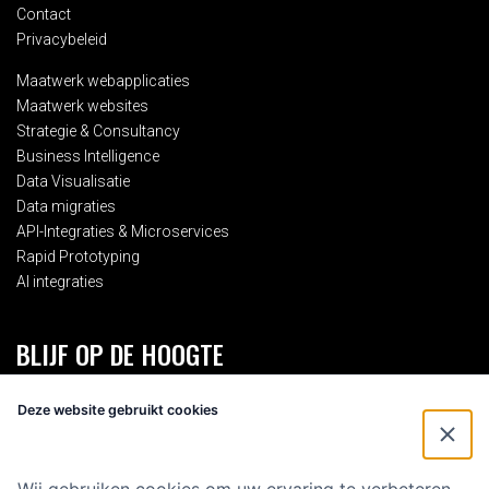
Contact
Privacybeleid
Maatwerk webapplicaties
Maatwerk websites
Strategie & Consultancy
Business Intelligence
Data Visualisatie
Data migraties
API-Integraties & Microservices
Rapid Prototyping
AI integraties
BLIJF OP DE HOOGTE
Schrijf je in voor onze 2-maandelijkse nieuwsbrief en blijf op de
Deze website gebruikt cookies
hoogte van alles rondom Eenvoud.
Voornaam
*