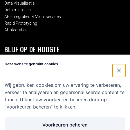
Data Visualisatie
Data migraties
API-Integraties & Microservices
Rapid Prototyping
AI integraties
BLIJF OP DE HOOGTE
Schrijf je in voor onze 2-maandelijkse nieuwsbrief en blijf op de
Deze website gebruikt cookies
hoogte van alles rondom Eenvoud.
Voornaam
*
Wij gebruiken cookies om uw ervaring te verbeteren,
verkeer te analyseren en gepersonaliseerde content te
E-mailadres
*
tonen. U kunt uw voorkeuren beheren door op
"Voorkeuren beheren" te klikken.
Voorkeuren beheren