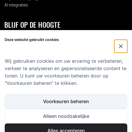
AI integraties
BLIJF OP DE HOOGTE
Schrijf je in voor onze 2-maandelijkse nieuwsbrief en blijf op de
Deze website gebruikt cookies
hoogte van alles rondom Eenvoud.
Voornaam
*
Wij gebruiken cookies om uw ervaring te verbeteren,
verkeer te analyseren en gepersonaliseerde content te
E-mailadres
*
tonen. U kunt uw voorkeuren beheren door op
"Voorkeuren beheren" te klikken.
Voorkeuren beheren
Alleen noodzakelijke
Alles accepteren
Copyright 2025 Eenvoud Media B.V.