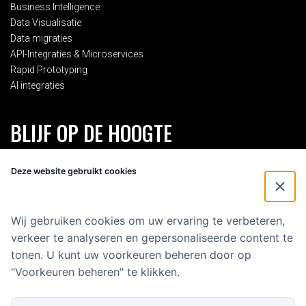
Business Intelligence
Data Visualisatie
Data migraties
API-Integraties & Microservices
Rapid Prototyping
AI integraties
BLIJF OP DE HOOGTE
Schrijf je in voor onze 2-maandelijkse nieuwsbrief en blijf op de
Deze website gebruikt cookies
hoogte van alles rondom Eenvoud.
Voornaam
*
Wij gebruiken cookies om uw ervaring te verbeteren,
verkeer te analyseren en gepersonaliseerde content te
E-mailadres
*
tonen. U kunt uw voorkeuren beheren door op
"Voorkeuren beheren" te klikken.