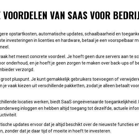
E VOORDELEN VAN SAAS VOOR BEDRI
agere opstartkosten, automatische updates, schaalbaarheid en toegankel
grote investeringen in licenties en hardware, betaal je een voorspelbaar 
neel.
vaak het meest concrete voordeel. Je hoeft geen dure servers aan te sc
oor onderhoud, en je hoeft je geen zorgen te maken over back-ups of beve
nbieder verzorgd.
der groot pluspunt. Je kunt gemakkelijk gebruikers toevoegen of verwijd
n je vaak kiezen uit verschillende pakketten, zodat je alleen betaalt voor
chillende locaties werken, biedt SaaS ongeëvenaarde toegankelijkhei
 onderweg inloggen en hebben altijd toegang tot dezelfde, actuele infor
tiviteit.
ische updates ervoor dat je altijd beschikt over de nieuwste functies e
, zonder dat je daar tijd of moeite in hoeft te investeren.