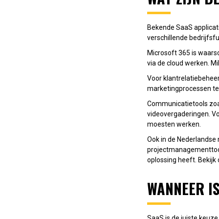
Bekende SaaS applicati
verschillende bedrijfs
Microsoft 365 is waarsc
via de cloud werken. M
Voor klantrelatiebehee
marketingprocessen te 
Communicatietools zoal
videovergaderingen. Vo
moesten werken.
Ook in de Nederlandse 
projectmanagementtools
oplossing heeft. Bekij
WANNEER IS
SaaS is de juiste keuze 