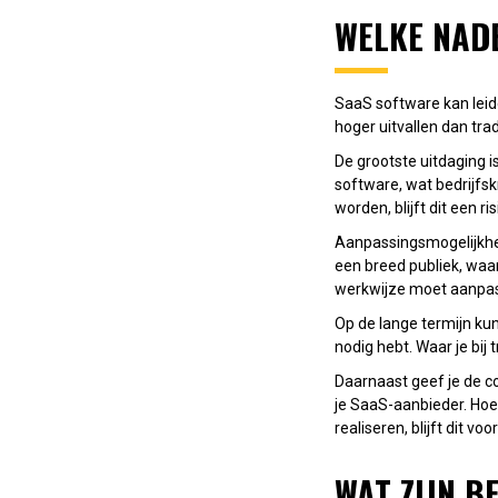
WELKE NAD
SaaS software kan leid
hoger uitvallen dan tra
De grootste uitdaging is
software, wat bedrijfs
worden, blijft dit een ri
Aanpassingsmogelijkhe
een breed publiek, waar
werkwijze moet aanpas
Op de lange termijn ku
nodig hebt. Waar je bij
Daarnaast geef je de co
je SaaS-aanbieder. Hoe
realiseren, blijft dit 
WAT ZIJN B