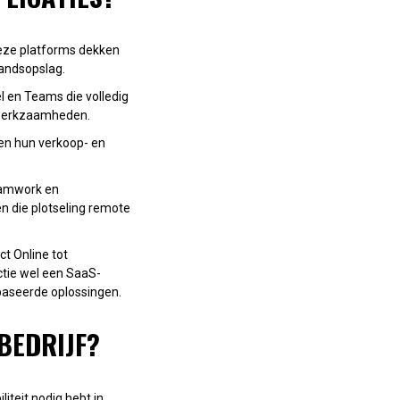
Deze platforms dekken
tandsopslag.
l en Teams die volledig
e werkzaamheden.
ven hun verkoop- en
eamwork en
n die plotseling remote
t Online tot
ctie wel een SaaS-
baseerde oplossingen.
BEDRIJF?
liteit nodig hebt in