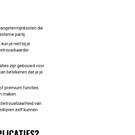
langetermijnkosten die
xterne partij.
un je niet bij je
 betrouwbaarder
ties zijn gebouwd voor
kan betekenen dat je je
t of premium functies
ten maken.
en betrouwbaarheid van
edrijven zelf kunnen
LICATIES?