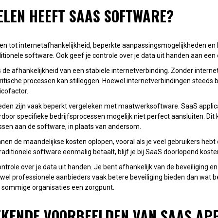
ELEN HEEFT SAAS SOFTWARE?
en tot internetafhankelijkheid, beperkte aanpassingsmogelijkheden en 
ditionele software. Ook geef je controle over je data uit handen aan een e
 de afhankelijkheid van een stabiele internetverbinding. Zonder internet k
kritische processen kan stilleggen. Hoewel internetverbindingen steeds
sicofactor.
den zijn vaak beperkt vergeleken met maatwerksoftware. SaaS applica
door specifieke bedrijfsprocessen mogelijk niet perfect aansluiten. Dit 
sen aan de software, in plaats van andersom.
nnen de maandelijkse kosten oplopen, vooral als je veel gebruikers heb
 traditionele software eenmalig betaalt, blijf je bij SaaS doorlopend kos
ntrole over je data uit handen. Je bent afhankelijk van de beveiliging 
wel professionele aanbieders vaak betere beveiliging bieden dan wat b
voor sommige organisaties een zorgpunt.
EKENDE VOORBEELDEN VAN SAAS APP