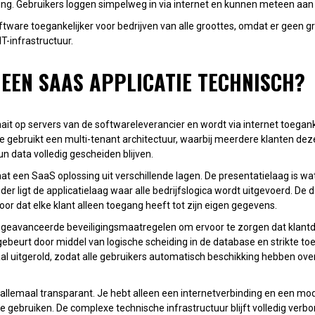
ng. Gebruikers loggen simpelweg in via internet en kunnen meteen aan
ware toegankelijker voor bedrijven van alle groottes, omdat er geen gr
IT-infrastructuur.
EEN SAAS APPLICATIE TECHNISCH?
ait op servers van de softwareleverancier en wordt via internet toegan
ie gebruikt een multi-tenant architectuur, waarbij meerdere klanten de
un data volledig gescheiden blijven.
t een SaaS oplossing uit verschillende lagen. De presentatielaag is wat
er ligt de applicatielaag waar alle bedrijfslogica wordt uitgevoerd. De 
oor dat elke klant alleen toegang heeft tot zijn eigen gegevens.
t geavanceerde beveiligingsmaatregelen om ervoor te zorgen dat klantda
 gebeurt door middel van logische scheiding in de database en strikte t
l uitgerold, zodat alle gebruikers automatisch beschikking hebben ove
t allemaal transparant. Je hebt alleen een internetverbinding en een m
 gebruiken. De complexe technische infrastructuur blijft volledig verbo