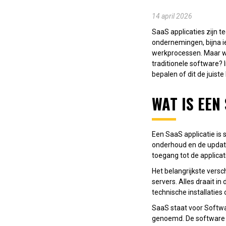
14 april 2026
SaaS applicaties zijn t
ondernemingen, bijna i
werkprocessen. Maar wa
traditionele software? 
bepalen of dit de juiste
WAT IS EEN
Een SaaS applicatie is 
onderhoud en de update
toegang tot de applica
Het belangrijkste versch
servers. Alles draait in
technische installaties
SaaS staat voor Softwa
genoemd. De software w