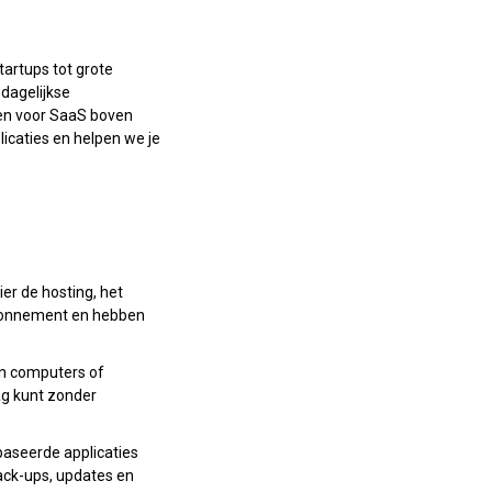
tartups tot grote
dagelijkse
ven voor SaaS boven
icaties en helpen we je
ier de hosting, het
abonnement en hebben
gen computers of
lag kunt zonder
aseerde applicaties
ack-ups, updates en