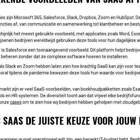
es zijn Microsoft 365, Salesforce, Slack, Dropbox, Zoom en HubSpot. 
functies af, van communicatie en samenwerking tot klantbeheer en bes
hijnlijk het meest gebruikte voorbeeld, met applicaties zoals Word, Exce
iljoenen bedrijven wereldwijd gebruiken deze tools voor hun dagelijks
r is Salesforce een toonaangevend voorbeeld. Dit platform helpt bedrij
beheren zonder dat ze complexe software hoeven te installeren.
s Slack en Zoom hebben laten zien hoe krachtig SaaS kan zijn voor t
oral tijdens de pandemie bewezen deze tools hun waarde voor bedrijve
markt zijn er veel SaaS-voorbeelden, van boekhoudpakketten zoals Exac
 en HR-systemen. De diversiteit toont aan dat vrijwel elke bedrijfsfun
k onze
cases
om te zien hoe wij bedrijven hebben geholpen met cloudge
 SAAS DE JUISTE KEUZE VOOR JOUW 
wanneer je snel operationeel wilt zijn, een beperkt IT-budget hebt, flexibi