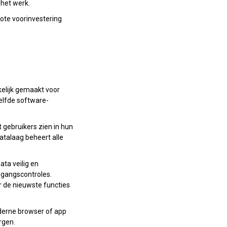
 het werk.
ote voorinvestering
kelijk gemaakt voor
zelfde software-
 gebruikers zien in hun
datalaag beheert alle
ta veilig en
oegangscontroles.
r de nieuwste functies
oderne browser of app
rgen.