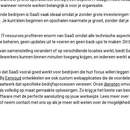
 wanneer remote werken belangrijk is voor je organisatie.
nde bedrijven is SaaS vaak ideaal omdat je zonder grote investeringen t
 Je kunt klein beginnen en opschalen naarmate je groeit, zonder dat je
 IT-resources profiteren enorm van SaaS omdat alle technische aspect
e beheren, geen updates uit te voeren en geen back-ups te maken. Dit be
an samenstelling verandert of op verschillende locaties werkt, biedt SaaS
ewerkers kunnen binnen minuten toegang krijgen, en iedereen werkt al
en dat SaaS vooral goed werkt voor bedrijven die hun focus willen leggen
 Bij
Eenvoud
ontwikkelen we ook custom webapplicaties die de voordel
atwerk dat specifieke bedrijfsprocessen vereisen. Onze
diensten
omva
s volledig op maat gemaakte oplossingen. Zo krijg je het beste van bei
-software met de perfecte aansluiting op jouw werkwijze. Lees meer ove
of neem contact met ons op als je meer wilt weten over de mogelijkhe