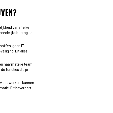
JVEN?
ijkheid vanaf elke
maandelijks bedrag en
haffen, geen IT-
iliging. Dit alles
eren naarmate je team
 de functies die je
d. Medewerkers kunnen
matie. Dit bevordert
n