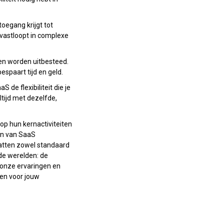
oegang krijgt tot
 vastloopt in complexe
en worden uitbesteed.
spaart tijd en geld.
 de flexibiliteit die je
tijd met dezelfde,
 op hun kernactiviteiten
en van SaaS
tten zowel standaard
de werelden: de
r onze ervaringen en
den voor jouw