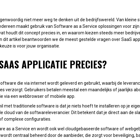
egenwoordig niet meer weg te denken uit de bedrijfswereld. Van kleine s
edereen maakt gebruik van Software as a Service oplossingen voor zijn 
t houdt dit concept precies in, en waarom kiezen steeds meer bedrij
In dit artikel beantwoorden we de meest gestelde vragen over SaaS appl
 keuze is voor jouw organisatie.
 SAAS APPLICATIE PRECIES?
software die via internet wordt geleverd en gebruikt, waarbij de leveranc
s verzorgt. Gebruikers betalen meestal een maandelijks of jaarlijks 
tie via een webbrowser of mobiele app.
il met traditionele software is dat je niets hoeft te installeren op je ei
 de cloud van de softwareleverancier. Dit betekent dat je direct aan de s
 of complexe configuraties.
re as a Service en wordt ook wel cloudgebaseerde software of webgeb
ordt centraal beheerd door de aanbieder, die zorgt voor beveiliging, b