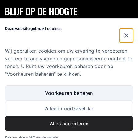
BLIJF OP DE HOOGTE
Schrijf je in voor onze 2-maandelijkse nieuwsbrief en blijf op de
Deze website gebruikt cookies
hoogte van alles rondom Eenvoud.
Voornaam
*
Wij gebruiken cookies om uw ervaring te verbeteren,
verkeer te analyseren en gepersonaliseerde content te
E-mailadres
*
tonen. U kunt uw voorkeuren beheren door op
"Voorkeuren beheren" te klikken.
Voorkeuren beheren
Alleen noodzakelijke
Alles accepteren
Copyright 2025 Eenvoud Media B.V.
KVK: 59646500
BTW: NL853586445B01
Privacybeleid
Cookiebeleid