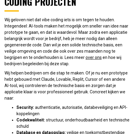
CODING PROJECTEN
Wij geloven niet dat vibe coding iets is om tegen te houden.
Integendeel: AI-tools maken het mogelijk om sneller van idee naar
prototype te gaan, en dat is waardevol. Maar zodra een applicatie
belangrijk wordt voor je bedrijf, heb je meer nodig dan alleen
gegenereerde code. Dan wil je een solide technische basis, een
veilige omgeving en code die ook over zes maanden nog te
begrijpen en te onderhouden is. Lees meer
over ons
en hoe wij
bedrijven begeleiden bij deze stap.
Wij helpen bedrijven om die stap te maken. Of je nu een prototype
hebt gebouwd met Claude, Lovable, Replit, Cursor of een andere
AI-tool, wij controleren de technische basis en zorgen dat je
applicatie klaar is voor professioneel gebruik. Concreet kijken we
naar:
Security:
authenticatie, autorisatie, databeveiliging en API-
koppelingen
Codekwaliteit:
structuur, onderhoudbaarheid en technische
schuld
Database en dataopslag:
veilige en toekomstbestendige