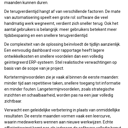
maanden kunnen duren.
De terugverdientijd hangt af van verschillende factoren. De mate
van automatisering speelt een grote rol: software die veel
handmatig werk wegneemt, verdient zich sneller terug. Ook het
aantal gebruikers is belangrijk: meer gebruikers betekent meer
tijdsbesparing en een snellere terugverdientijd.
De complexiteit van de oplossing beïnvloedt de tijdlijn aanzienlijk.
Een eenvoudig dashboard voor rapportage heeft lagere
ontwikkelkosten en snellere voordelen dan een volledig
geïntegreerd ERP-systeem. Stel realistische verwachtingen op
basis van de scope van je project.
Kortetermijnvoordelen zie je vaak al binnen de eerste maanden:
minder tijd aan repetitieve taken, snellere toegang tot informatie
en minder fouten. Langetermijnvoordelen, zoals strategische
inzichten en schaalbaarheid, worden pas na een jaar volledig
zichtbaar.
Verwacht een geleidelijke verbetering in plaats van onmiddellijke
resultaten. De eerste maanden vormen vaak een leercurve,
waarin medewerkers wennen aan nieuwe werkwijzen. Echte
efficiëntiewinst komt pas als iedereen de software volledig benut.