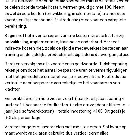
De ROI bereken je door de totale voordelen minus de totale kosten
te delen door de totale kosten, vermenigvuldigd met 100. Neem
zowel directe kosten (ontwikkeling, implementatie) als indirecte
voordelen (tijdsbesparing, foutreductie) mee voor een complete
berekening.
Begin met het inventariseren van alle kosten. Directe kosten zijn
ontwikkeling, implementatie, training en onderhoud. Vergeet
indirecte kosten niet, zoals de tijd die medewerkers besteden aan
training en de tijdelijke productiviteitsdip tijdens de overgangsfase.
Bereken vervolgens alle voordelen in geldwaarde. Tijdsbesparing
reken je om door het aantal bespaarde uren te vermenigvuldigen
met het gemiddelde uurtarief van je medewerkers. Foutreductie
vertaal je naar bespaarde correctietijd en het voorkomen van
klachten.
Een praktische formule ziet er zo uit: (jaarlijkse tijdsbesparing ×
uurtarief + bespaarde foutkosten + extra omzet door efficiëntie –
jaarlijkse softwarekosten) ÷ totale investering × 100. Dit geeft je
ROI als percentage.
Vergeet langetermijnvoordelen niet mee te nemen. Software op
maat wordt vaak jaren gebruikt, dus verdeel eenmalige