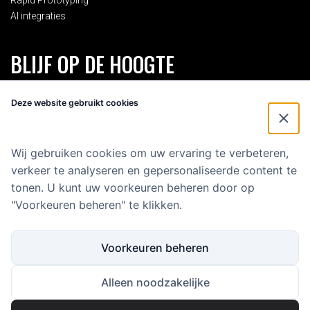
Rapid Prototyping
AI integraties
BLIJF OP DE HOOGTE
Schrijf je in voor onze 2-maandelijkse nieuwsbrief en blijf op de
Deze website gebruikt cookies
hoogte van alles rondom Eenvoud.
Voornaam
*
Wij gebruiken cookies om uw ervaring te verbeteren,
verkeer te analyseren en gepersonaliseerde content te
E-mailadres
*
tonen. U kunt uw voorkeuren beheren door op
"Voorkeuren beheren" te klikken.
Voorkeuren beheren
Alleen noodzakelijke