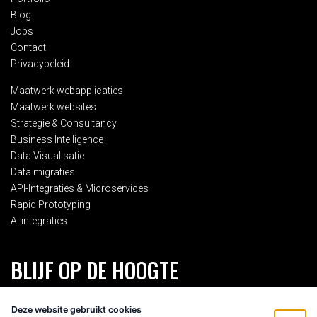
Blog
Jobs
Contact
Privacybeleid
Maatwerk webapplicaties
Maatwerk websites
Strategie & Consultancy
Business Intelligence
Data Visualisatie
Data migraties
API-Integraties & Microservices
Rapid Prototyping
AI integraties
BLIJF OP DE HOOGTE
Schrijf je in voor onze 2-maandelijkse nieuwsbrief en blijf op de
Deze website gebruikt cookies
hoogte van alles rondom Eenvoud.