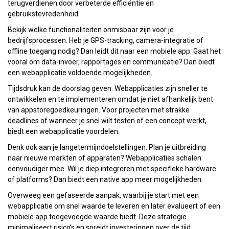
terugverdienen door verbeterde efficiëntie en
gebruikstevredenheid.
Bekijk welke functionaliteiten onmisbaar zijn voor je
bedrijfsprocessen. Heb je GPS-tracking, camera-integratie of
offline toegang nodig? Dan leidt dit naar een mobiele app. Gaat het
vooral om data-invoer, rapportages en communicatie? Dan biedt
een webapplicatie voldoende mogelijkheden.
Tijdsdruk kan de doorslag geven. Webapplicaties zijn sneller te
ontwikkelen en te implementeren omdat je niet afhankelijk bent
van appstoregoedkeuringen. Voor projecten met strakke
deadlines of wanneer je snel wilt testen of een concept werkt,
biedt een webapplicatie voordelen.
Denk ook aan je langetermijndoelstellingen. Plan je uitbreiding
naar nieuwe markten of apparaten? Webapplicaties schalen
eenvoudiger mee. Wil je diep integreren met specifieke hardware
of platforms? Dan biedt een native app meer mogelijkheden.
Overweeg een gefaseerde aanpak, waarbij je start met een
webapplicatie om snel waarde te leveren en later evalueert of een
mobiele app toegevoegde waarde biedt. Deze strategie
minimaliseert risico’s en spreidt investeringen over de tijd.