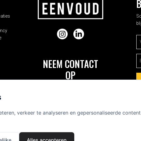
ADRES
B
aties
Sc
bl
ancy
Instagram
LinkedIn
e
V
E-
NEEM CONTACT
OP
Frederik Hendrikstraat 23-hs
1052 HJ Amsterdam
s
+31 (0) 20 688 0051
eteren, verkeer te analyseren en gepersonaliseerde conten
info@eenvoud.nl
lijke
Alles accepteren