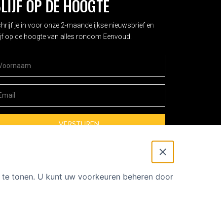
LIJF OP DE HOOGTE
hrijf je in voor onze 2-maandelijkse nieuwsbrief en
ijf op de hoogte van alles rondom Eenvoud.
oornaam
*
mailadres
*
t te tonen. U kunt uw voorkeuren beheren door