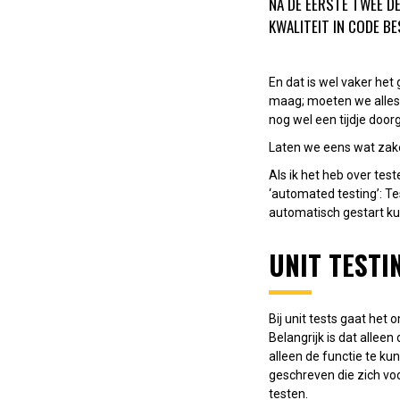
NA DE EERSTE TWEE DE
KWALITEIT IN CODE B
En dat is wel vaker het 
maag; moeten we alles t
nog wel een tijdje door
Laten we eens wat zak
Als ik het heb over tes
‘automated testing’: T
automatisch gestart k
UNIT TESTI
Bij unit tests gaat het
Belangrijk is dat allee
alleen de functie te k
geschreven die zich voo
testen.