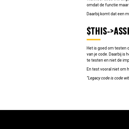
omdat de functie maar p
Daarbij komt dat een m
$THIS->AS
Het is goed om testen o
van je code. Daarbij i
te testen en niet de im
En test vooral niet om h
“Legacy code is code wit