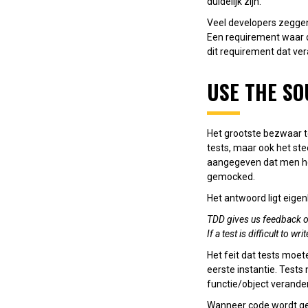
duidelijk zijn.
Veel developers zeggen 
Een requirement waar de
dit requirement dat ve
USE THE SO
Het grootste bezwaar te
tests, maar ook het st
aangegeven dat men het
gemocked.
Het antwoord ligt eigen
TDD gives us feedback on
If a test is difficult to wr
Het feit dat tests moe
eerste instantie. Tests
functie/object verandert
Wanneer code wordt g