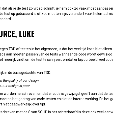
dat als je de test zo vroeg schrijft, je hem ook zo vaak moet aanpassen
 test op gebaseerd is of zou moeten zijn, verandert vaak helemaal niet
randerd.
URCE, LUKE
gen TDD of testen in het algemeen, is dat het veel tijd kost. Niet alleen
eeds aan moeten passen van de tests wanneer de code wordt gewijzigd 
 moeilijk vindt om de test te schrijven, omdat er bijvoorbeeld veel co
lijk in de basisgedachte van TDD.
 the quality of our design.
ite, our design is poor.
ten worden herschreven omdat er code is gewijzigd, geeft aan dat de te
 moeten het gedrag van code testen en niet de interne werking. En het 
 niet daadwerkelijk over tijd.
eschreven met
de S van SOLID
in het achterhoofd is deze ook veel eenv