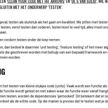
LEN ‘
CLEAN YOUR CODE MET FAT ARROWS
’ EN ‘
DE S VAN SOLID
’, WIL 
ESLUITEN MET HET ONDERWERP ‘TESTEN’.
geval; testen als sluitstuk als het gaat om kwaliteit. We zitten met teste
esten, eerst testen dan coderen, testen kost te veel tijd, alles moet ond
gaan.
en rondom testen onder de loep nemen.
ten, dan bedoel ik daarmee ‘unit testing’, ‘feature testing’ of het meer 
ests die geschreven worden met behulp van een bepaald framework en d
unnen worden.
NG
 om het testen van kleine stukjes code (units). Vaak wordt een functie al
n de functie wordt getest en niet zaken waar de functie weer vanaf han
unnen testen, worden de dependencies ‘gemocked’. Dit betekent dat er (
rdoet als de echte code. Op die manier is precies dat te testen wat je da