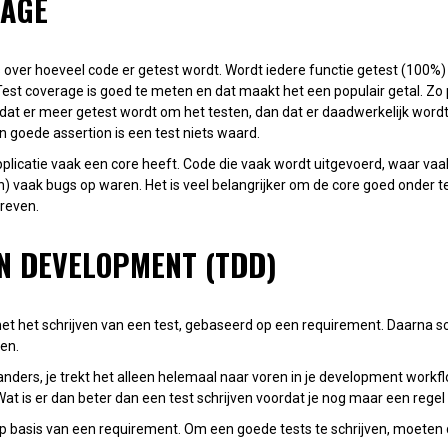
RAGE
 over hoeveel code er getest wordt. Wordt iedere functie getest (100%)
est coverage is goed te meten en dat maakt het een populair getal. Zo p
dat er meer getest wordt om het testen, dan dat er daadwerkelijk wordt 
 goede assertion is een test niets waard.
plicatie vaak een core heeft. Code die vaak wordt uitgevoerd, waar vaa
n) vaak bugs op waren. Het is veel belangrijker om de core goed onder t
reven.
N DEVELOPMENT (TDD)
met het schrijven van een test, gebaseerd op een requirement. Daarna sch
gen.
t anders, je trekt het alleen helemaal naar voren in je development workf
. Wat is er dan beter dan een test schrijven voordat je nog maar een reg
t op basis van een requirement. Om een goede tests te schrijven, moete