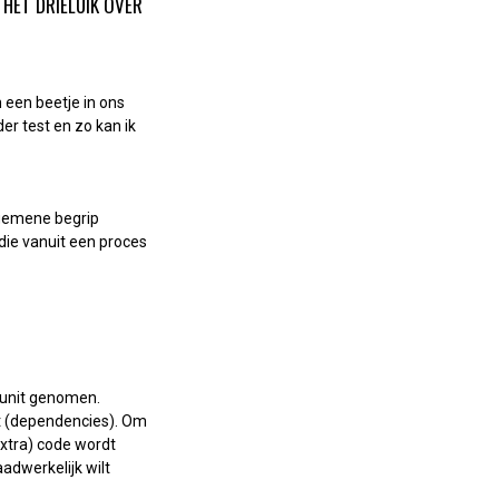
IK HET DRIELUIK OVER
n een beetje in ons
er test en zo kan ik
algemene begrip
ie vanuit een proces
s unit genomen.
gt (dependencies). Om
extra) code wordt
adwerkelijk wilt