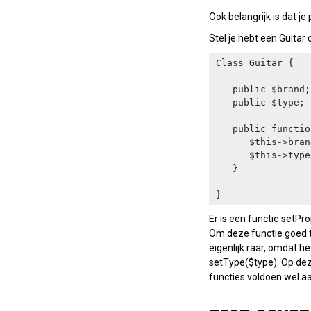
Ook belangrijk is dat je
Stel je hebt een Guitar 
Class Guitar {

   public $brand;

   public $type;

   public function setProperties($brand, $type) {

      $this->brand = $brand;

      $this->type = $type;

   }

}
Er is een functie setP
Om deze functie goed te
eigenlijk raar, omdat h
setType($type). Op deze
functies voldoen wel aan