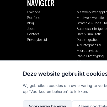
NAVIGEER
Over ons
Maatwerk webapplic
Portfolio
Maatwerk websites
Blog
Strategie & Consult
Jobs
Business Intelligenc
Contact
Data Visualisatie
Privacybeleid
Data migraties
API-Integraties &
Microservices
Rapid Prototyping
AI integraties
Deze website gebruikt cookie
Wij gebruiken cookies om uw ervaring te verb
op "Voorkeuren beheren" te klikken.
Voorkeuren beheren
Alleen noodzake