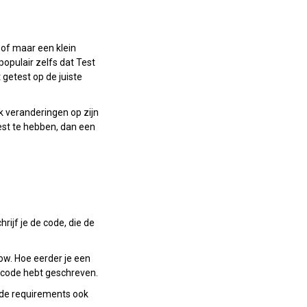
 of maar een klein
opulair zelfs dat Test
getest op de juiste
k veranderingen op zijn
est te hebben, dan een
rijf je de code, die de
low. Hoe eerder je een
el code hebt geschreven.
n de requirements ook