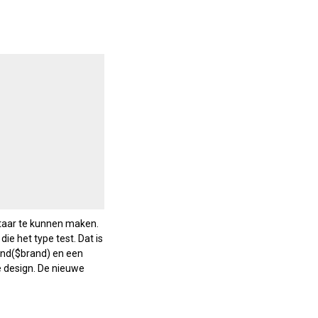
itaar te kunnen maken.
ie het type test. Dat is
Brand($brand) en een
e design. De nieuwe