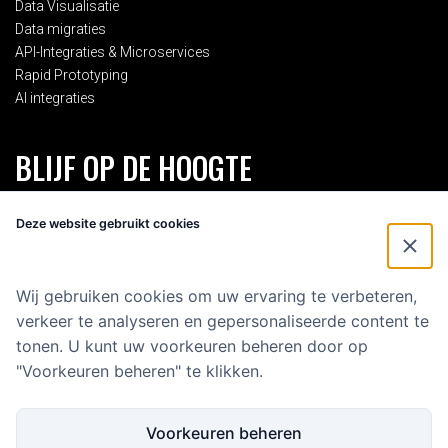
Data Visualisatie
Data migraties
API-Integraties & Microservices
Rapid Prototyping
AI integraties
BLIJF OP DE HOOGTE
Schrijf je in voor onze 2-maandelijkse nieuwsbrief en blijf op de
Deze website gebruikt cookies
hoogte van alles rondom Eenvoud.
Voornaam
*
Wij gebruiken cookies om uw ervaring te verbeteren,
verkeer te analyseren en gepersonaliseerde content te
E-mailadres
*
tonen. U kunt uw voorkeuren beheren door op
"Voorkeuren beheren" te klikken.
Voorkeuren beheren