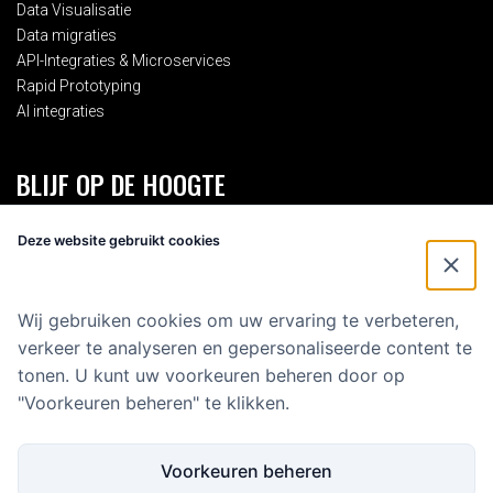
Data Visualisatie
Data migraties
API-Integraties & Microservices
Rapid Prototyping
AI integraties
BLIJF OP DE HOOGTE
Schrijf je in voor onze 2-maandelijkse nieuwsbrief en blijf op de
Deze website gebruikt cookies
hoogte van alles rondom Eenvoud.
Voornaam
*
Wij gebruiken cookies om uw ervaring te verbeteren,
verkeer te analyseren en gepersonaliseerde content te
E-mailadres
*
tonen. U kunt uw voorkeuren beheren door op
"Voorkeuren beheren" te klikken.
Voorkeuren beheren