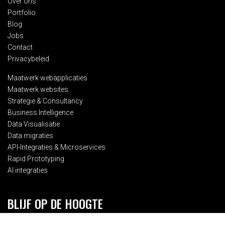
Over ons
Portfolio
Blog
Jobs
Contact
Privacybeleid
Maatwerk webapplicaties
Maatwerk websites
Strategie & Consultancy
Business Intelligence
Data Visualisatie
Data migraties
API-Integraties & Microservices
Rapid Prototyping
AI integraties
BLIJF OP DE HOOGTE
Schrijf je in voor onze 2-maandelijkse nieuwsbrief en blijf op de