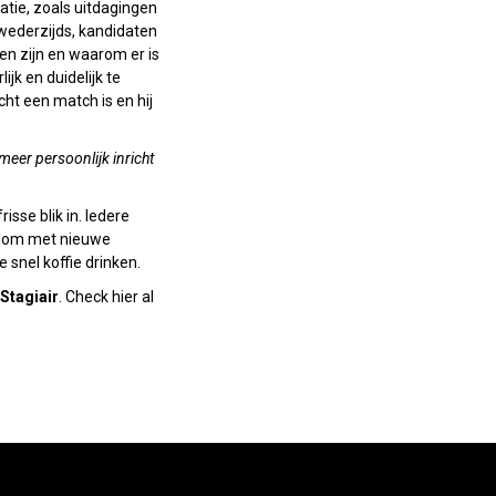
matie, zoals uitdagingen
s wederzijds, kandidaten
en zijn en waarom er is
jk en duidelijk te
cht een match is en hij
meer persoonlijk inricht
sse blik in. Iedere
uk om met nieuwe
snel koffie drinken.
Stagiair
. Check hier al