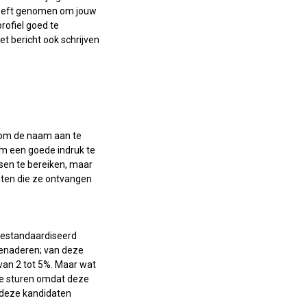
 heeft genomen om jouw
rofiel goed te
t bericht ook schrijven
n om de naam aan te
om een goede indruk te
sen te bereiken, maar
hten die ze ontvangen
 gestandaardiseerd
benaderen; van deze
 van 2 tot 5%. Maar wat
 te sturen omdat deze
n deze kandidaten