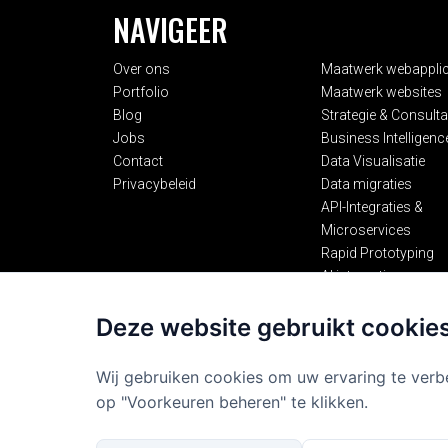
NAVIGEER
Over ons
Maatwerk webapplic
Portfolio
Maatwerk websites
Blog
Strategie & Consult
Jobs
Business Intelligenc
Contact
Data Visualisatie
Privacybeleid
Data migraties
API-Integraties &
Microservices
Rapid Prototyping
AI integraties
Deze website gebruikt cookie
Wij gebruiken cookies om uw ervaring te verb
op "Voorkeuren beheren" te klikken.