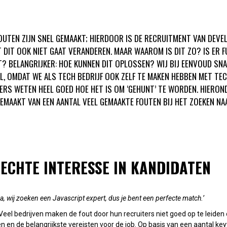
UTEN ZIJN SNEL GEMAAKT; HIERDOOR IS DE RECRUITMENT VAN DEVEL
T DIT OOK NIET GAAT VERANDEREN. MAAR WAAROM IS DIT ZO? IS ER 
? BELANGRIJKER: HOE KUNNEN DIT OPLOSSEN? WIJ BIJ EENVOUD SNA
AL, OMDAT WE ALS TECH BEDRIJF OOK ZELF TE MAKEN HEBBEN MET TE
ERS WETEN HEEL GOED HOE HET IS OM ‘GEHUNT’ TE WORDEN. HIERON
GEMAAKT VAN EEN AANTAL VEEL GEMAAKTE FOUTEN BIJ HET ZOEKEN NA
RECHTE INTERESSE IN KANDIDATEN
a, wij zoeken een Javascript expert, dus je bent een perfecte match.’
eel bedrijven maken de fout door hun recruiters niet goed op te leiden
en en de belangrijkste vereisten voor de job. Op basis van een aantal k