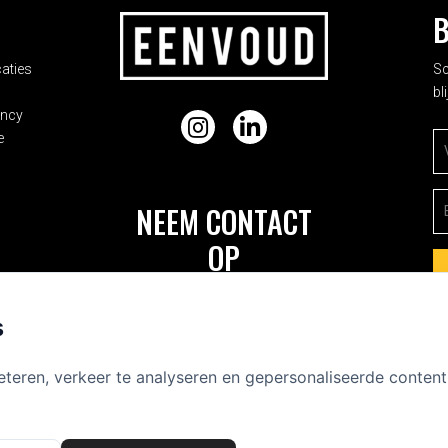
ADRES
B
aties
Sc
bl
ancy
Instagram
LinkedIn
e
V
E-
NEEM CONTACT
OP
Frederik Hendrikstraat 23-hs
1052 HJ Amsterdam
s
+31 (0) 20 688 0051
eteren, verkeer te analyseren en gepersonaliseerde conten
info@eenvoud.nl