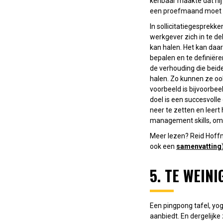
kenbaar maakte dat hij o
een proefmaand moet en
In sollicitatiegesprekk
werkgever zich in te de
kan halen. Het kan daar
bepalen en te definiëre
de verhouding die beid
halen. Zo kunnen ze oo
voorbeeld is bijvoorbee
doel is een succesvolle
neer te zetten en leert
management skills, omda
Meer lezen? Reid Hoffm
ook een
samenvatting
5. TE WEIN
Een pingpong tafel, yog
aanbiedt. En dergelijke