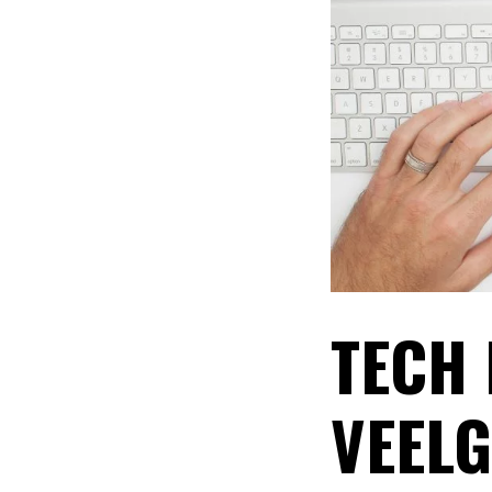
TECH 
VEEL