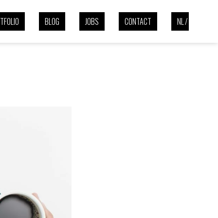
E FOUTEN | EENV
TFOLIO
BLOG
JOBS
CONTACT
NL