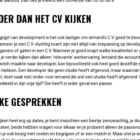
uw aanbod. Dan heb je ineens een conversie van 50 tot 66%.
RDER DAN HET CV KIJKEN
grijpt van development is het ook lastiger om iemand’s C.V. goed te be
nneer je een C.V. vluchtig scant zijn niet altijd van toepassing op develo
kgevers of gaten in een C.V. Wanneer je goed snapt welke kwaliteiten 
n je verder kijken dan alleen ‘relevante’ werkervaring. Iemand die accou
eswitch maakte naar developer, kan bijvoorbeeld ook heel goed dezelfde
hebben. Een developer die geen studie heeft afgerond, maar waarvan we
ft, doet vaak niet onder voor iemand die wel een studie heeft afgerond.
kkeld in zijn vrije tijd? Die heeft in ieder geval een passie.
JKE GESPREKKEN
lijken heel erg op dates; je bent misschien een beetje zenuwachtig, je d
 laten, beide hebben vragen voor elkaar en je probeert alleen de passe
n je ook bezig met voelen en begrijpen of er een match is. Maar stel je e