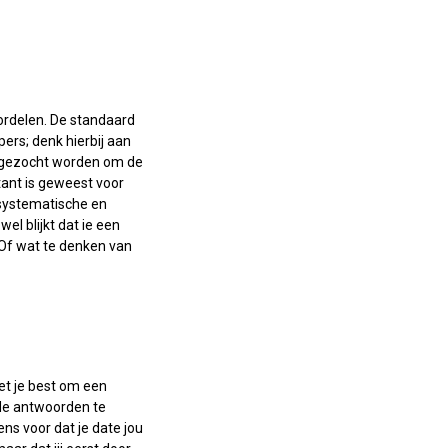
oordelen. De standaard
pers; denk hierbij aan
er gezocht worden om de
ntant is geweest voor
 systematische en
l blijkt dat ie een
 Of wat te denken van
oet je best om een
nde antwoorden te
ens voor dat je date jou