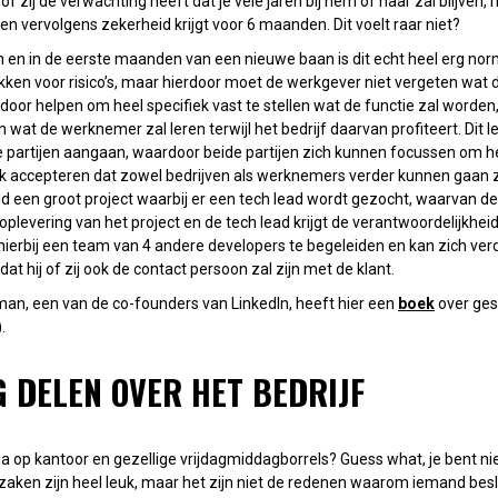
f zij de verwachting heeft dat je vele jaren bij hem of haar zal blijven, m
 vervolgens zekerheid krijgt voor 6 maanden. Dit voelt raar niet?
en en in de eerste maanden van een nieuwe baan is dit echt heel erg nor
kken voor risico’s, maar hierdoor moet de werkgever niet vergeten wat 
door helpen om heel specifiek vast te stellen wat de functie zal worden
n wat de werknemer zal leren terwijl het bedrijf daarvan profiteert. Dit 
e partijen aangaan, waardoor beide partijen zich kunnen focussen om h
k accepteren dat zowel bedrijven als werknemers verder kunnen gaan z
ld een groot project waarbij er een tech lead wordt gezocht, waarvan de 
 oplevering van het project en de tech lead krijgt de verantwoordelijkhe
 hierbij een team van 4 andere developers te begeleiden en kan zich verd
t hij of zij ook de contact persoon zal zijn met de klant.
an, een van de co-founders van LinkedIn, heeft hier een
boek
over ges
).
IG DELEN OVER HET BEDRIJF
a op kantoor en gezellige vrijdagmiddagborrels? Guess what, je bent nie
 zaken zijn heel leuk, maar het zijn niet de redenen waarom iemand bes