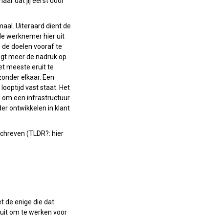
aar dat jij eerst door
maal. Uiteraard dient de
de werknemer hier uit
, de doelen vooraf te
legt meer de nadruk op
et meeste eruit te
onder elkaar. Een
looptijd vast staat. Het
id om een infrastructuur
er ontwikkelen in klant
chreven (TLDR?: hier
t de enige die dat
luit om te werken voor