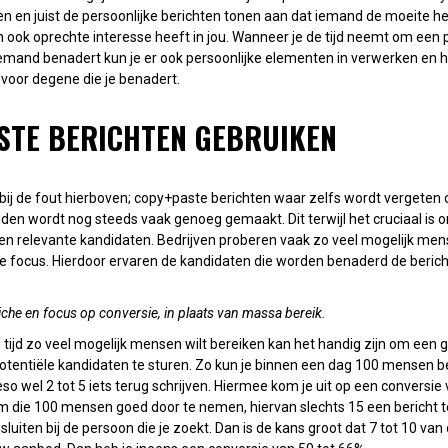
uren en juist de persoonlijke berichten tonen aan dat iemand de moeite
n ook oprechte interesse heeft in jou. Wanneer je de tijd neemt om een p
emand benadert kun je er ook persoonlijke elementen in verwerken en he
is voor degene die je benadert.
STE BERICHTEN GEBRUIKEN
n bij de fout hierboven; copy+paste berichten waar zelfs wordt vergete
den wordt nog steeds vaak genoeg gemaakt. Dit terwijl het cruciaal is 
en relevante kandidaten. Bedrijven proberen vaak zo veel mogelijk men
e focus. Hierdoor ervaren de kandidaten die worden benaderd de beric
iche en focus op conversie, in plaats van massa bereik.
 tijd zo veel mogelijk mensen wilt bereiken kan het handig zijn om een
 potentiële kandidaten te sturen. Zo kun je binnen een dag 100 mensen 
so wel 2 tot 5 iets terug schrijven. Hiermee kom je uit op een conversie
 om die 100 mensen goed door te nemen, hiervan slechts 15 een bericht
sluiten bij de persoon die je zoekt. Dan is de kans groot dat 7 tot 10 va