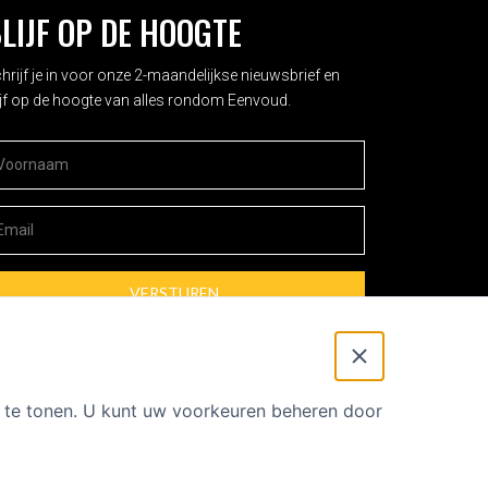
LIJF OP DE HOOGTE
hrijf je in voor onze 2-maandelijkse nieuwsbrief en
ijf op de hoogte van alles rondom Eenvoud.
oornaam
*
mailadres
*
t te tonen. U kunt uw voorkeuren beheren door