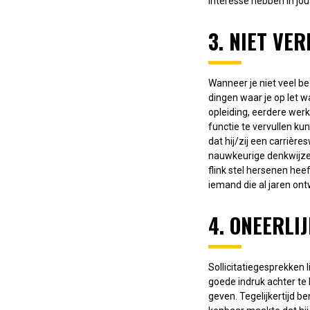
interesse hebben in jo
3. NIET VE
Wanneer je niet veel be
dingen waar je op let wa
opleiding, eerdere wer
functie te vervullen ku
dat hij/zij een carrièr
nauwkeurige denkwijze 
flink stel hersenen hee
iemand die al jaren ontwi
4. ONEERLI
Sollicitatiegesprekken 
goede indruk achter te
geven. Tegelijkertijd be