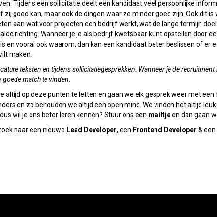
jven. Tijdens een sollicitatie deelt een kandidaat veel persoonlijke infor
j of zij goed kan, maar ook de dingen waar ze minder goed zijn. Ook dit i
eten aan wat voor projecten een bedrijf werkt, wat de lange termijn doel
e richting. Wanneer je je als bedrijf kwetsbaar kunt opstellen door eerli
 is en vooral ook waarom, dan kan een kandidaat beter beslissen of er e
 wilt maken.
cature teksten en tijdens sollicitatiegesprekken. Wanneer je de recruitment 
n goede match te vinden.
 altijd op deze punten te letten en gaan we elk gesprek weer met een fri
anders en zo behouden we altijd een open mind. We vinden het altijd le
dus wil je ons beter leren kennen? Stuur ons een
mailtje
en dan gaan we 
zoek naar een nieuwe
Lead Developer
, een
Frontend Developer
& een