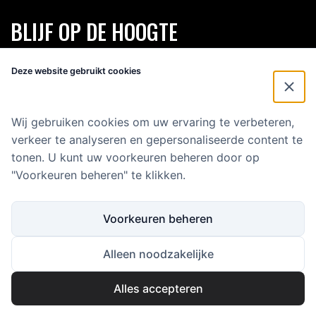
BLIJF OP DE HOOGTE
Schrijf je in voor onze 2-maandelijkse nieuwsbrief en blijf op de
Deze website gebruikt cookies
hoogte van alles rondom Eenvoud.
Voornaam
*
Wij gebruiken cookies om uw ervaring te verbeteren,
verkeer te analyseren en gepersonaliseerde content te
E-mailadres
*
tonen. U kunt uw voorkeuren beheren door op
"Voorkeuren beheren" te klikken.
Voorkeuren beheren
Alleen noodzakelijke
Alles accepteren
Copyright 2025 Eenvoud Media B.V.
KVK: 59646500